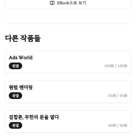
EBook으로 보기
다른 작품들
Ads World
완결
100
화 /
100
화
퀀텀 렌더링
완결
55
화 /
55
화
집합론, 무한의 문을 열다
완결
50
화 /
50
화