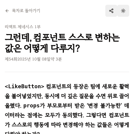
목차로 돌아가기
테마 
리액트 제네시스 1부
그런데, 컴포넌트 스스로 변하는
값은 어떻게 다루지?
제
54
화
2025년 10월 08일
약
3
분
<LikeButton>
컴포넌트의 등장은 팀에 새로운 활력
을 불어넣었지만, 동시에 더 깊은 질문을 수면 위로 끌어
올렸다.
props
가 부모로부터 받은 ‘변경 불가능한’ 데
이터라는 점에는 모두가 동의했다. 그렇다면 컴포넌트
가 스스로의 행동에 따라 변경해야 하는 값들은 어떻게