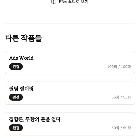
EBook으로 보기
다른 작품들
Ads World
완결
100
화 /
100
화
퀀텀 렌더링
완결
55
화 /
55
화
집합론, 무한의 문을 열다
완결
50
화 /
50
화