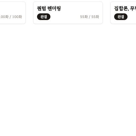
퀀텀 렌더링
집합론, 무
100
화 /
100
화
완결
55
화 /
55
화
완결
©
2026
연필립. All rights reserved.
모든 컨텐츠의 저작권은 연필립에게 있으며,
무단 복제 및 사용을 금합니다.