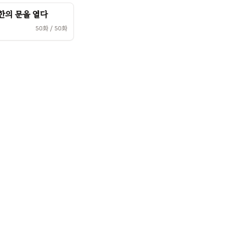
한의 문을 열다
50
화 /
50
화