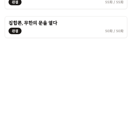
완결
55
화 /
55
화
집합론, 무한의 문을 열다
완결
50
화 /
50
화
©
2026
연필립. All rights reserved.