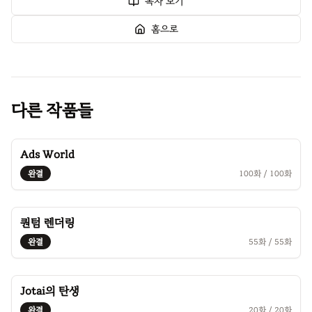
목차 보기
홈으로
다른 작품들
Ads World
완결
100
화 /
100
화
퀀텀 렌더링
완결
55
화 /
55
화
Jotai의 탄생
완결
20
화 /
20
화