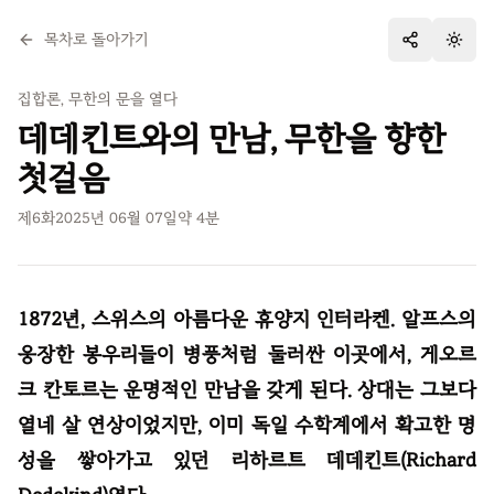
목차로 돌아가기
테마 
집합론, 무한의 문을 열다
데데킨트와의 만남, 무한을 향한
첫걸음
제
6
화
2025년 06월 07일
약
4
분
1872년, 스위스의 아름다운 휴양지 인터라켄. 알프스의
웅장한 봉우리들이 병풍처럼 둘러싼 이곳에서, 게오르
크 칸토르는 운명적인 만남을 갖게 된다. 상대는 그보다
열네 살 연상이었지만, 이미 독일 수학계에서 확고한 명
성을 쌓아가고 있던 리하르트 데데킨트(Richard