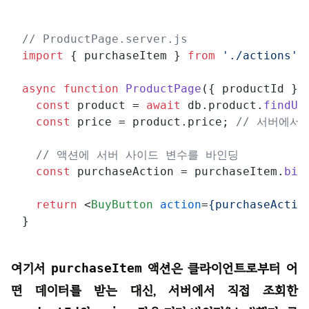
// ProductPage.server.js
import
 { purchaseItem } 
from
'./actions'
;

async
function
ProductPage
(
{ productId }
) 
const
 product = 
await
 db.
product
.
findUn
const
 price = product.
price
; 
// 서버에서
// 액션에 서버 사이드 변수를 바인딩
const
 purchaseAction = purchaseItem.
bin
return
<
BuyButton
action
=
{purchaseActio
여기서
purchaseItem
액션은 클라이언트로부터 어
떤 데이터를 받는 대신, 서버에서 직접 조회한