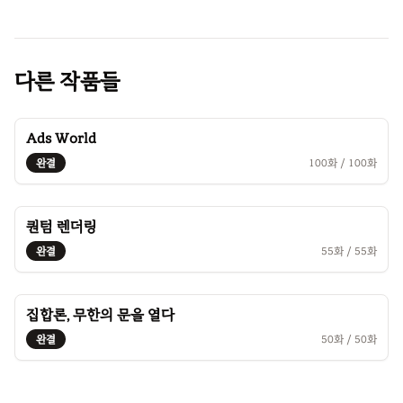
다른 작품들
Ads World
완결
100
화 /
100
화
퀀텀 렌더링
완결
55
화 /
55
화
집합론, 무한의 문을 열다
완결
50
화 /
50
화