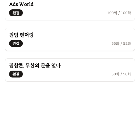
Ads World
완결
100
화 /
100
화
퀀텀 렌더링
완결
55
화 /
55
화
집합론, 무한의 문을 열다
완결
50
화 /
50
화