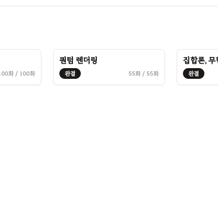
퀀텀 렌더링
집합론, 무
100
화 /
100
화
완결
55
화 /
55
화
완결