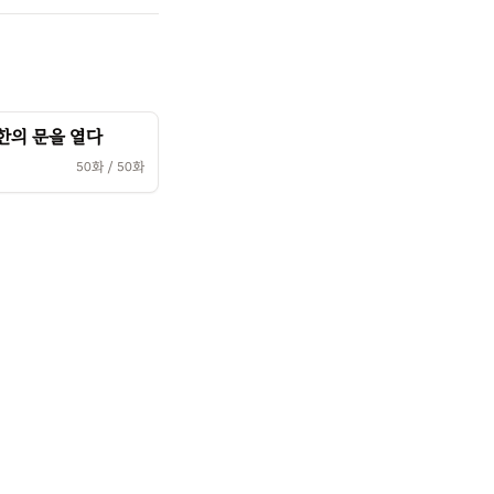
한의 문을 열다
50
화 /
50
화