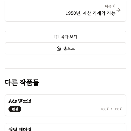
다음 화
1950년, 계산 기계와 지능
목차 보기
홈으로
다른 작품들
Ads World
완결
100
화 /
100
화
퀀텀 렌더링