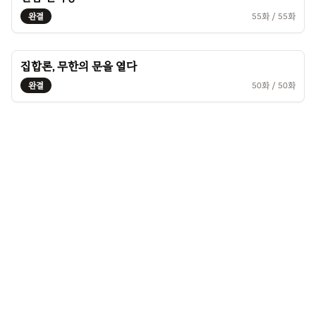
완결
55
화 /
55
화
집합론, 무한의 문을 열다
완결
50
화 /
50
화