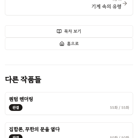
기계 속의 유령
목차 보기
홈으로
다른 작품들
퀀텀 렌더링
완결
55
화 /
55
화
집합론, 무한의 문을 열다
완결
50
화 /
50
화