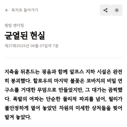
목차로 돌아가기
테마 
퀀텀 렌더링
균열된 현실
제
37
화
2025년 06월 07일
약
7
분
지축을 뒤흔드는 굉음과 함께 알프스 지하 시설은 완전
히 붕괴했다. 할로우의 마지막 불꽃은 코바치의 비밀 연
구소를 거대한 무덤으로 만들었지만, 그 대가는 끔찍했
다. 폭발의 여파는 단순한 물리적 파괴를 넘어, 릴리가
불안정하게 열어 놓았던 차원의 미세한 상처들을 찢어
발겨 놓았다.