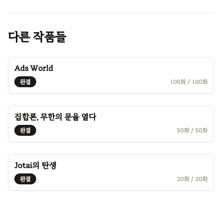
다른 작품들
Ads World
완결
100
화 /
100
화
집합론, 무한의 문을 열다
완결
50
화 /
50
화
Jotai의 탄생
완결
20
화 /
20
화